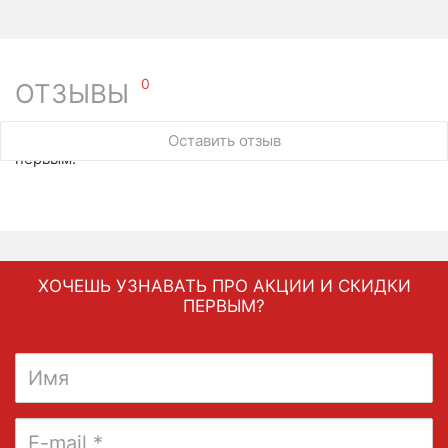
0
ОТЗЫВЫ
У этого товара нет ни одного отзыва. Вы можете стать
Оставить отзыв
первым.
ХОЧЕШЬ УЗНАВАТЬ ПРО АКЦИИ И СКИДКИ
ПЕРВЫМ?