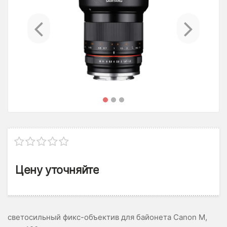
Previous
Ne
Цену уточняйте
светосильный фикс-объектив для байонета Canon M,