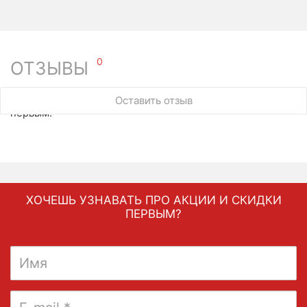
0
ОТЗЫВЫ
У этого товара нет ни одного отзыва. Вы можете стать
Оставить отзыв
первым.
ХОЧЕШЬ УЗНАВАТЬ ПРО АКЦИИ И СКИДКИ
ПЕРВЫМ?