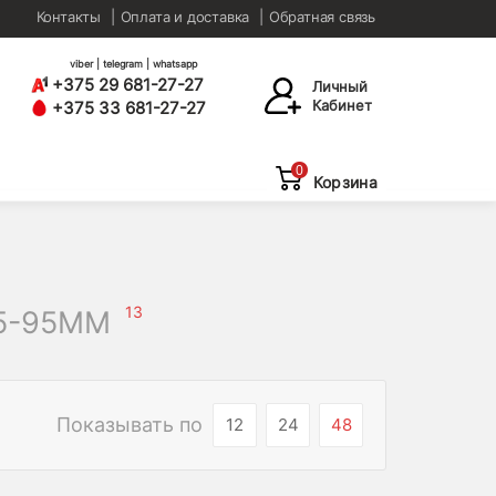
Контакты
Оплата и доставка
Обратная связь
viber | telegram | whatsapp
+375 29 681-27-27
Личный
Кабинет
+375 33 681-27-27
0
Корзина
13
.5-95MM
Показывать по
12
24
48