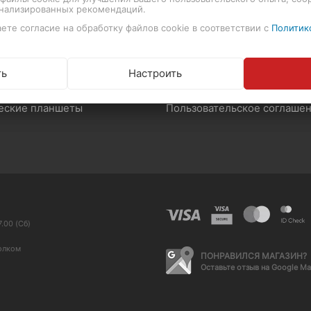
онализированных рекомендаций.
оны и звук
Возврат и обмен товара
ете согласие на обработку файлов cookie в соответствии с
Политик
памяти
Производители и импортер
ские приборы
Договор публичной оферты
ть
Настроить
ва для очистки
еские планшеты
Пользовательское соглаше
.00 (Сб)
олком
ПОНРАВИЛСЯ МАГАЗИН?
Оставьте отзыв на Google M