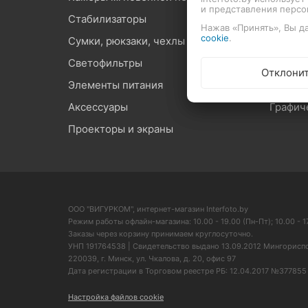
и представления перс
Стабилизаторы
Микроф
Нажав «Принять», Вы да
cookie
.
Сумки, рюкзаки, чехлы
Карты 
Светофильтры
Оптиче
Отклони
Элементы питания
Средст
Аксессуары
Графич
Проекторы и экраны
ООО "ВИГУРКОМ", интернет-магазин Interfoto.by
Режим работы офлайн-магазина: 10.00 - 19.00 (Пн-Пт); 10.00 - 17
Заказы через корзину принимаем круглосуточно.
УНП 191764538 | Свидетельство выдано 13.09.2012 Мингорисп
220039, г. Минск, ул. Чкалова, д. 20, офис 97
Дата регистрации в Торговом реестре РБ: 12.04.2017 №377855
Настройка файлов cookie