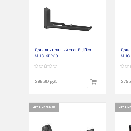
Previous
Next
Prev
Дополнительный хват Fujifilm
Допол
MHG-XPRO3
MHG-
299,90
275,
руб.
НЕТ В НАЛИЧИИ
НЕТ В Н