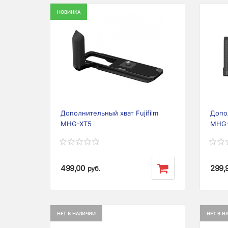
НОВИНКА
Previous
Next
Prev
Дополнительный хват Fujifilm
Допол
MHG-XT5
MHG-
499,00
299,
руб.
НЕТ В НАЛИЧИИ
НЕТ В Н