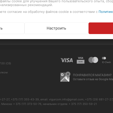
т файлы cookie для улучшения Вашего пользовательского опыта, сбо
ские приборы
Договор публичной оферты
онализированных рекомендаций.
ете согласие на обработку файлов cookie в соответствии с
Политик
ва для очистки
еские планшеты
Пользовательское соглаше
ть
Настроить
.00 (Сб)
олком
ПОНРАВИЛСЯ МАГАЗИН?
Оставьте отзыв на Google M
-27, +375 (17) 355-43-39, email: vigurcom.info@gmail.com; +375 (29) 681-27-27, 
Минска: + 375 (17) 373-50-76, начальник отдела: + 375 (17) 350-59-21