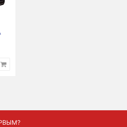
m
ЕРВЫМ?