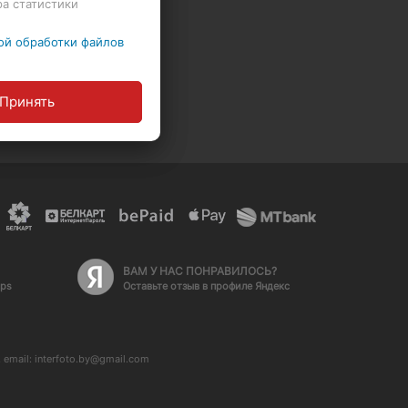
ра статистики
ой обработки файлов
Политика обработки персональных данных
ние
Принять
ВАМ У НАС ПОНРАВИЛОСЬ?
aps
Оставьте отзыв в профиле Яндекс
email: interfoto.by@gmail.com