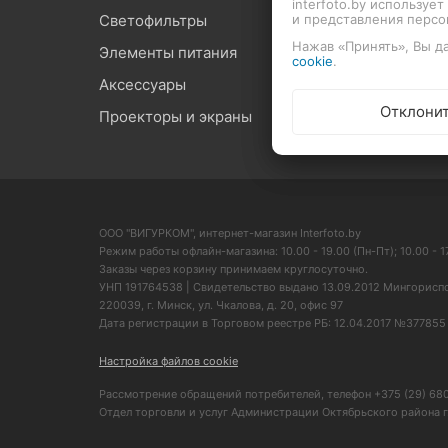
interfoto.by используе
Светофильтры
Оптиче
и представления перс
Нажав «Принять», Вы да
Элементы питания
Средст
cookie
.
Аксессуары
Графич
Отклони
Проекторы и экраны
ООО "ВИГУРКОМ", интернет-магазин Interfoto.by
Режим работы офлайн-магазина: 10.00 - 19.00 (Пн-Пт); 10.00 - 17
Заказы через корзину принимаем круглосуточно.
УНП 191764538 | Свидетельство выдано 13.09.2012 Мингорисп
220039, г. Минск, ул. Чкалова, д. 20, офис 97
Дата регистрации в Торговом реестре РБ: 12.04.2017 №377855
Настройка файлов cookie
Рассмотрение обращений потребителей, телефон +375 (29) 680-27
Отдел торговли и услуг Администрации Октябрьского района г. 