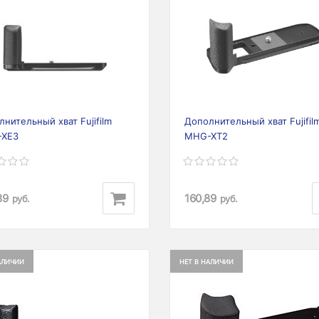
ious
Next
нительный хват Fujifilm
Дополнительный хват Fujifil
XE3
MHG-XT2
89
160,89
руб.
руб.
АЛИЧИИ
НЕТ В НАЛИЧИИ