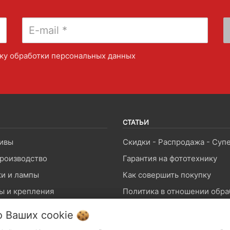
ку обработки персональных данных
СТАТЬИ
ивы
роизводство
Гарантия на фототехнику
и и лампы
Как совершить покупку
ы и крепления
оны и звук
Возврат и обмен товара
о Ваших
cookie
памяти
Производители и импортер