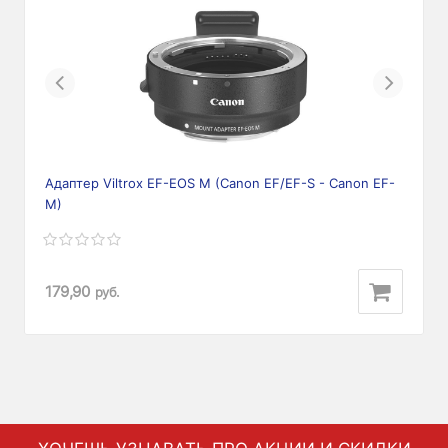
Previous
Next
Адаптер Viltrox EF-EOS M (Canon EF/EF-S - Canon EF-
M)
179,90
руб.