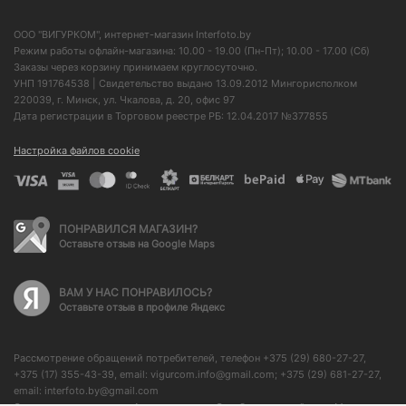
ООО "ВИГУРКОМ", интернет-магазин Interfoto.by
Режим работы офлайн-магазина: 10.00 - 19.00 (Пн-Пт); 10.00 - 17.00 (Сб)
Заказы через корзину принимаем круглосуточно.
УНП 191764538 | Свидетельство выдано 13.09.2012 Мингорисполком
220039, г. Минск, ул. Чкалова, д. 20, офис 97
Дата регистрации в Торговом реестре РБ: 12.04.2017 №377855
Настройка файлов cookie
ПОНРАВИЛСЯ МАГАЗИН?
Оставьте отзыв на Google Maps
ВАМ У НАС ПОНРАВИЛОСЬ?
Оставьте отзыв в профиле Яндекс
Рассмотрение обращений потребителей, телефон +375 (29) 680-27-27,
+375 (17) 355-43-39, email: vigurcom.info@gmail.com; +375 (29) 681-27-27,
email: interfoto.by@gmail.com