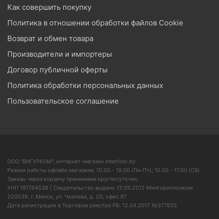
Как совершить покупку
Политика в отношении обработки файлов Cookie
Возврат и обмен товара
Производители и импортеры
Договор публичной оферты
Политика обработки персональных данных
Пользовательское соглашение
ООО "ВИГУРКОМ", интернет-магазин Interfoto.by
Режим работы офлайн-магазина: 10.00 - 19.00 (Пн-Пт); 10.00 - 17.00 (Сб)
Заказы через корзину принимаем круглосуточно.
УНП 191764538 | Свидетельство выдано 13.09.2012 Мингорисполком
220039, г. Минск, ул. Чкалова, д. 20, офис 97
Дата регистрации в Торговом реестре РБ: 12.04.2017 №377855