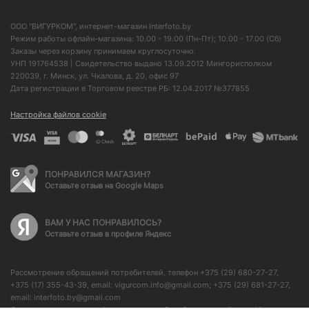
ООО "ВИГУРКОМ", интернет-магазин Interfoto.by
Режим работы офлайн-магазина: 10.00 - 19.00 (Пн-Пт); 10.00 - 17.00 (Сб)
Заказы через корзину принимаем круглосуточно.
УНП 191764538 | Свидетельство выдано 13.09.2012 Мингорисполком
220039, г. Минск, ул. Чкалова, д. 20, офис 97
Дата регистрации в Торговом реестре РБ: 12.04.2017 №377855
Настройка файлов cookie
ПОНРАВИЛСЯ МАГАЗИН?
Оставьте отзыв на Google Maps
ВАМ У НАС ПОНРАВИЛОСЬ?
Оставьте отзыв в профиле Яндекс
Рассмотрение обращений потребителей, телефон +375 (29) 680-27-27,
+375 (17) 355-43-39, email: vigurcom.info@gmail.com; +375 (29) 681-27-27,
email: interfoto.by@gmail.com