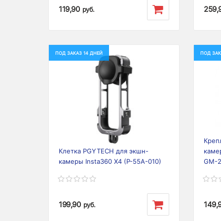
119,90
259,
руб.
ПОД ЗАКАЗ 14 ДНЕЙ
ПОД ЗАК
Previous
Next
Prev
Креп
Клетка PGYTECH для экшн-
каме
камеры Insta360 X4 (P-55A-010)
GM-2
199,90
149,
руб.