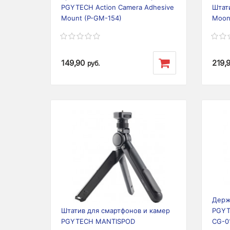
PGYTECH Action Camera Adhesive
Штат
Mount (P-GM-154)
Moon
149,90
219,
руб.
Previous
Next
Prev
Держ
Штатив для смартфонов и камер
PGYT
PGYTECH MANTISPOD
CG-0