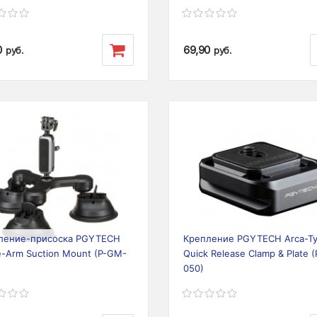
0
69,90
руб.
руб.
ious
Next
Previous
ление-присоска PGYTECH
Крепление PGYTECH Arca-T
e-Arm Suction Mount (P-GM-
Quick Release Clamp & Plate 
050)