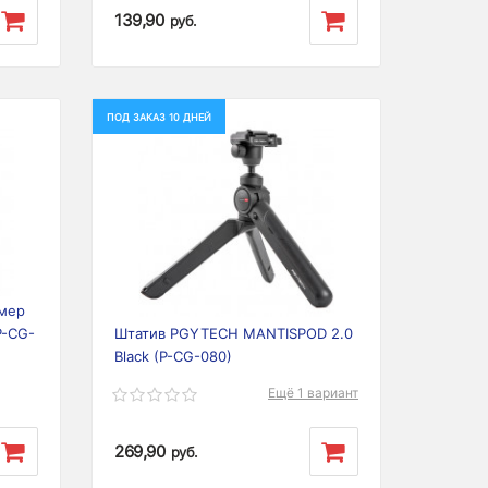
139,90
руб.
ПОД ЗАКАЗ 10 ДНЕЙ
Next
Previous
Next
амер
P-CG-
Штатив PGYTECH MANTISPOD 2.0
Black (P-CG-080)
Ещё 1 вариант
269,90
руб.