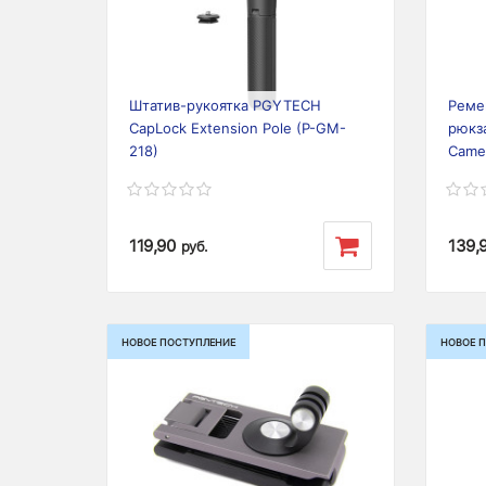
Previous
Next
Prev
Штатив-рукоятка PGYTECH
Реме
CapLock Extension Pole (P-GM-
рюкз
218)
Camer
119,90
139,
руб.
НОВОЕ ПОСТУПЛЕНИЕ
НОВОЕ 
Previous
Next
Prev