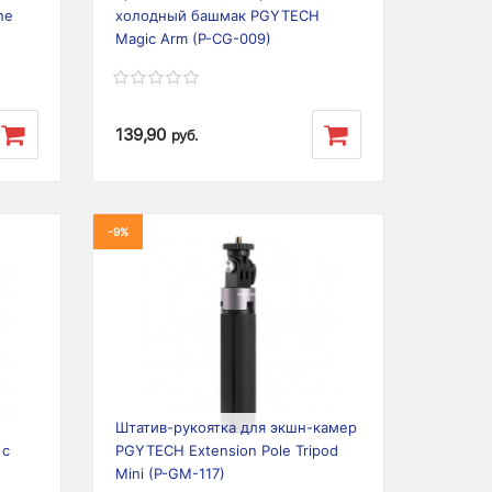
ne
холодный башмак PGYTECH
Magic Arm (P-CG-009)
139,90
руб.
-9%
Next
Previous
Next
Штатив-рукоятка для экшн-камер
 с
PGYTECH Extension Pole Tripod
Mini (P-GM-117)