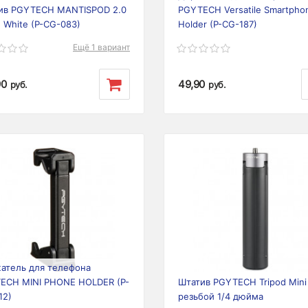
ив PGYTECH MANTISPOD 2.0
PGYTECH Versatile Smartpho
 White (P-CG-083)
Holder (P-CG-187)
Ещё 1 вариант
90
49,90
руб.
руб.
ious
Next
Previous
атель для телефона
ECH MINI PHONE HOLDER (P-
Штатив PGYTECH Tripod Mini
12)
резьбой 1/4 дюйма