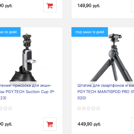
90
149,90
руб.
руб.
АЗ 30 ДНЕЙ
ПОД ЗАКАЗ 10 ДНЕЙ
ious
Next
Previous
ление-присоска для экшн-
Штатив для смартфонов и к
ры PGYTECH Suction Cup (P-
PGYTECH MANTISPOD PRO (
23)
020)
90
449,90
руб.
руб.