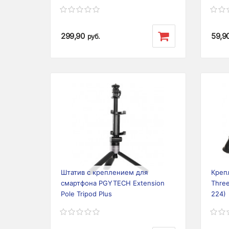
299,90
59,9
руб.
Previous
Next
Prev
Штатив с креплением для
Креп
смартфона PGYTECH Extension
Thre
Pole Tripod Plus
224)