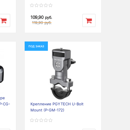
109,90
руб.
119,90
руб.
ПОД ЗАКАЗ
Next
Previous
Next
ype
(P-CG-
Крепление PGYTECH U-Bolt
Mount (P-GM-172)