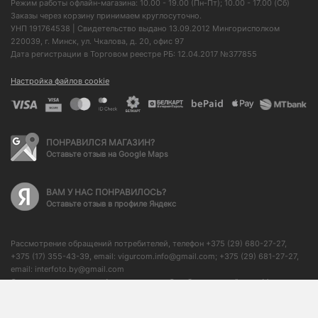
Режим работы офлайн-магазина: 10.00 - 19.00 (Пн-Пт); 10.00 - 17.00 (Сб)
Заказы через корзину принимаем круглосуточно.
УНП 191764538 | Свидетельство выдано 13.09.2012 Мингорисполком
220039, г. Минск, ул. Чкалова, д. 20, офис 97
Дата регистрации в Торговом реестре РБ: 12.04.2017 №377855
Настройка файлов cookie
ПОНРАВИЛСЯ МАГАЗИН?
Оставьте отзыв на Google Maps
ВАМ У НАС ПОНРАВИЛОСЬ?
Оставьте отзыв в профиле Яндекс
Рассмотрение обращений потребителей, телефон +375 (29) 680-27-27,
+375 (17) 355-43-39, email: vigurcom.info@gmail.com; +375 (29) 681-27-27,
email: interfoto.by@gmail.com
Отдел торговли и услуг Администрации Октябрьского района г. Минска: +
375 (17) 373-50-76, начальник отдела: + 375 (17) 350-59-21