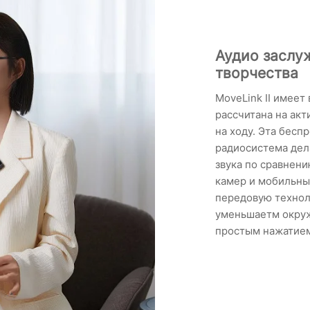
Аудио заслу
творчества
MoveLink II имее
рассчитана на ак
на ходу. Эта бесп
радиосистема дел
звука по сравнен
камер и мобильных
передовую технол
уменьшаетм окру
простым нажатием