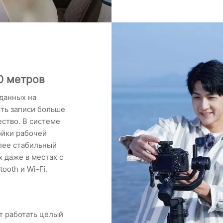
0 метров
данных на
сть записи больше
ество. В системе
ойки рабочей
лее стабильный
 даже в местах с
ooth и Wi-Fi.
т работать целый