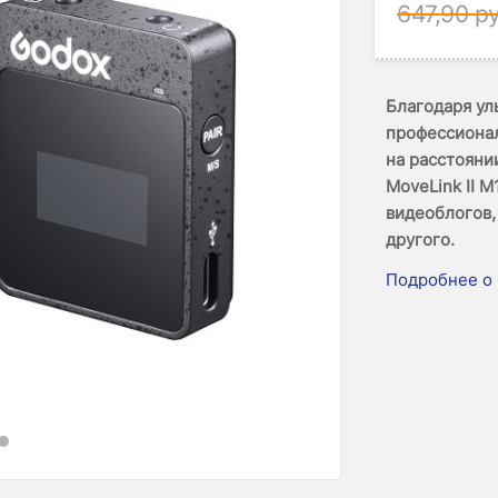
647,90
ру
Благодаря ул
профессионал
на расстояни
MoveLink II 
видеоблогов,
другого.
Подробнее о 