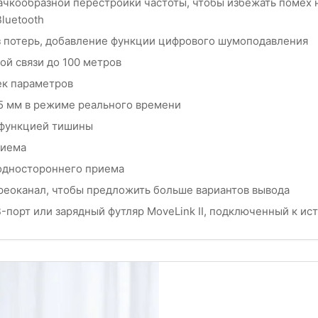
ачкообразной перестройки частоты, чтобы избежать помех 
luetooth
ез потерь, добавление функции цифрового шумоподавления
й связи до 100 метров
ек параметров
5 мм в режиме реального времени
 функцией тишины
риема
одностороннего приема
реоканал, чтобы предложить больше вариантов вывода
-порт или зарядный футляр MoveLink II, подключенный к ис