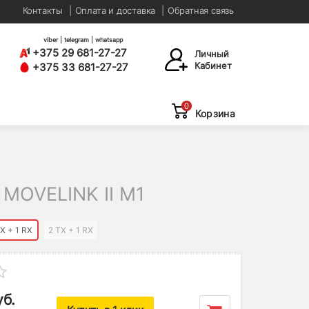
Контакты
Оплата и доставка
Обратная связь
viber | telegram | whatsapp
+375 29 681-27-27
Личный
Кабинет
+375 33 681-27-27
0
Корзина
OVELINK II M1
TX + 1 RX
2 TX + 1 RX
уб.