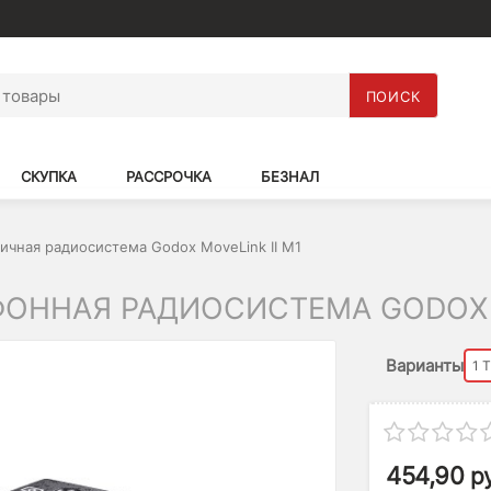
ПОИСК
СКУПКА
РАССРОЧКА
БЕЗНАЛ
ичная радиосистема Godox MoveLink II M1
ННАЯ РАДИОСИСТЕМА GODOX M
Варианты
1 
454,90
р