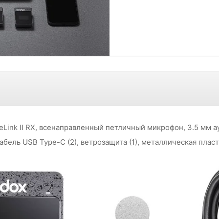
eLink II RX, всенаправленный петличный микрофон, 3.5 мм 
бель USB Type-C (2), ветрозащита (1), металлическая пласти