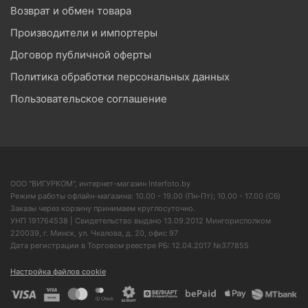
Возврат и обмен товара
Производители и импортеры
Договор публичной оферты
Политика обработки персональных данных
Пользовательское соглашение
ООО "ВИГУРКОМ", интернет-магазин Interfoto.by
Режим работы офлайн-магазина: 10.00 - 19.00 (Пн-Пт); 10.00 - 17.00 (Сб)
Заказы через корзину принимаем круглосуточно.
УНП 191764538 | Свидетельство выдано 13.09.2012 Мингорисполком
220039, г. Минск, ул. Чкалова, д. 20, офис 97
Дата регистрации в Торговом реестре РБ: 12.04.2017 №377855
Настройка файлов cookie