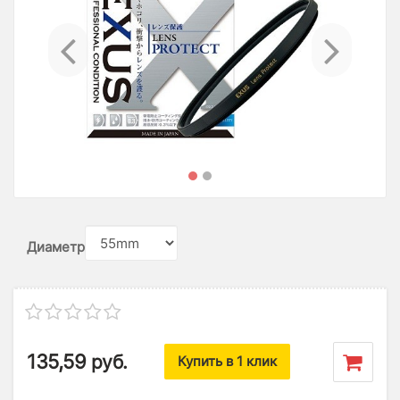
Previous
Ne
Диаметр
135,59
руб.
Купить в 1 клик