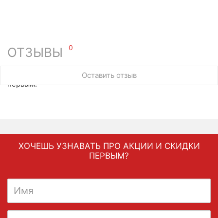
0
ОТЗЫВЫ
У этого товара нет ни одного отзыва. Вы можете стать
Оставить отзыв
первым.
ХОЧЕШЬ УЗНАВАТЬ ПРО АКЦИИ И СКИДКИ
ПЕРВЫМ?