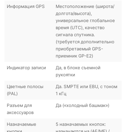
Информация GPS
Местоположение (широта/
долгота/высота),
универсальное глобальное
время (UTC), качество
сигнала спутника.
(требуется дополнительно
приобретаемый GPS-
приемник GP-E2)
Индикатор записи
Да, в блоке съемной
рукоятки
Цветные полосы
Да. SMPTE или EBU, с тоном
(PAL)
1 кГц
Разъем для
Да («холодный башмак»)
аксессуаров
Назначаемые
5 назначаемых кнопок:
кнопки
назначаются на (AF/MF) /