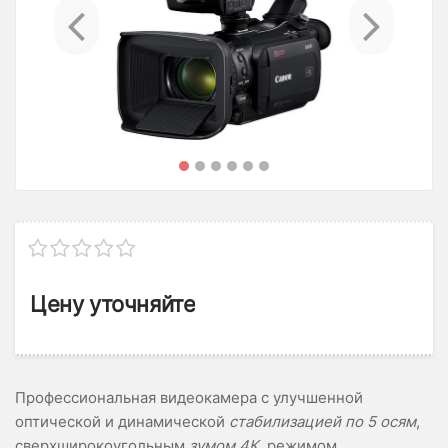
Previous
Ne
Цену уточняйте
Профессиональная видеокамера с улучшенной
оптической и динамической
стабилизацией по 5 осям
,
сверхширокоугольным
зумом 4К
, режимом