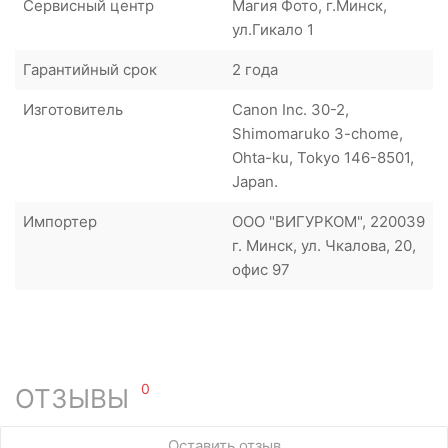
Сервисный центр
Магия Фото, г.Минск,
ул.Гикало 1
Гарантийный срок
2 года
Изготовитель
Canon Inc. 30-2,
Shimomaruko 3-chome,
Ohta-ku, Tokyo 146-8501,
Japan.
Импортер
ООО "ВИГУРКОМ", 220039
г. Минск, ул. Чкалова, 20,
офис 97
0
ОТЗЫВЫ
У этого товара нет ни одного отзыва. Вы можете стать
Оставить отзыв