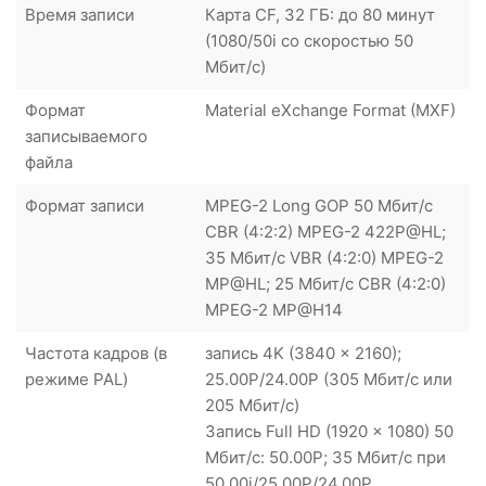
Время записи
Карта CF, 32 ГБ: до 80 минут
(1080/50i со скоростью 50
Мбит/с)
Формат
Material eXchange Format (MXF)
записываемого
файла
Формат записи
MPEG-2 Long GOP 50 Мбит/с
CBR (4:2:2) MPEG-2 422P@HL;
35 Мбит/с VBR (4:2:0) MPEG-2
MP@HL; 25 Мбит/с CBR (4:2:0)
MPEG-2 MP@H14
Частота кадров (в
запись 4K (3840 x 2160);
режиме PAL)
25.00P/24.00P (305 Мбит/с или
205 Мбит/с)
Запись Full HD (1920 x 1080) 50
Мбит/с: 50.00P; 35 Мбит/с при
50.00i/25.00P/24.00P