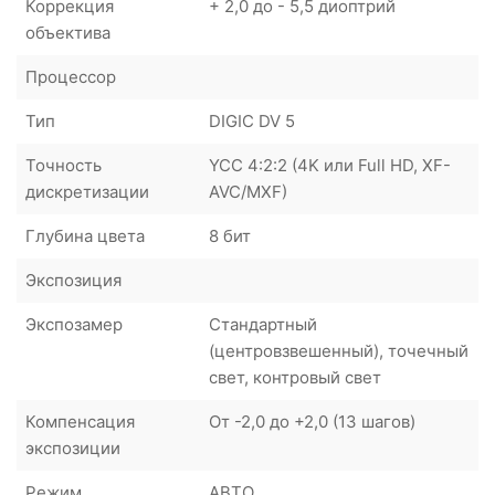
Коррекция
+ 2,0 до - 5,5 диоптрий
объектива
Процессор
Тип
DIGIC DV 5
Точность
YCC 4:2:2 (4K или Full HD, XF-
дискретизации
AVC/MXF)
Глубина цвета
8 бит
Экспозиция
Экспозамер
Стандартный
(центровзвешенный), точечный
свет, контровый свет
Компенсация
От -2,0 до +2,0 (13 шагов)
экспозиции
Режим
АВТО