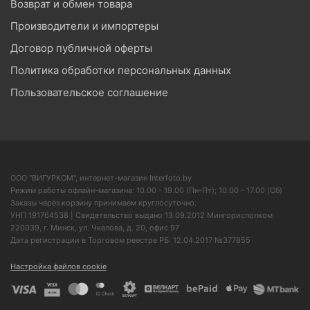
Возврат и обмен товара
Производители и импортеры
Договор публичной оферты
Политика обработки персональных данных
Пользовательское соглашение
ООО "ВИГУРКОМ", интернет-магазин Interfoto.by
Режим работы офлайн-магазина: 10.00 - 19.00 (Пн-Пт); 10.00 - 17.00 (Сб)
Заказы через корзину принимаем круглосуточно.
УНП 191764538 | Свидетельство выдано 13.09.2012 Мингорисполком
220039, г. Минск, ул. Чкалова, д. 20, офис 97
Дата регистрации в Торговом реестре РБ: 12.04.2017 №377855
Настройка файлов cookie