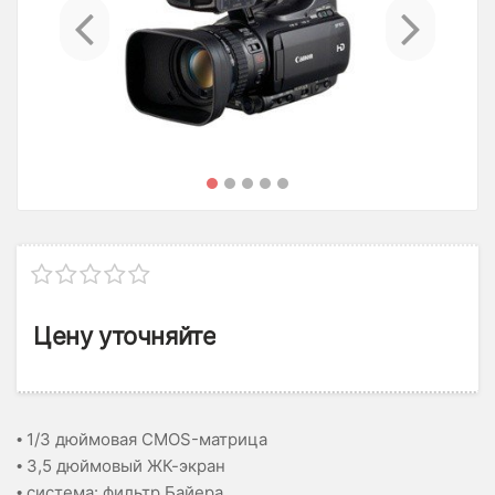
Previous
Ne
Цену уточняйте
• 1/3 дюймовая CMOS-матрица
• 3,5 дюймовый ЖК-экран
• cистема: фильтр Байера