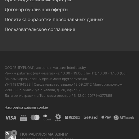
Договор публичной оферты
Политика обработки персональных данных
Пользовательское соглашение
ООО "ВИГУРКОМ", интернет-магазин Interfoto.by
Режим работы офлайн-магазина: 10.00 - 19.00 (Пн-Пт); 10.00 - 17.00 (Сб)
Заказы через корзину принимаем круглосуточно.
УНП 191764538 | Свидетельство выдано 13.09.2012 Мингорисполком
220039, г. Минск, ул. Чкалова, д. 20, офис 97
Дата регистрации в Торговом реестре РБ: 12.04.2017 №377855
Настройка файлов cookie
ПОНРАВИЛСЯ МАГАЗИН?