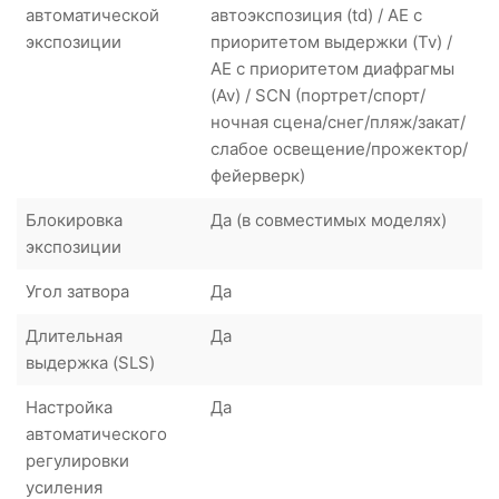
автоматической
автоэкспозиция (td) / AE с
экспозиции
приоритетом выдержки (Tv) /
AE с приоритетом диафрагмы
(Av) / SCN (портрет/спорт/
ночная сцена/снег/пляж/закат/
слабое освещение/прожектор/
фейерверк)
Блокировка
Да (в совместимых моделях)
экспозиции
Угол затвора
Да
Длительная
Да
выдержка (SLS)
Настройка
Да
автоматического
регулировки
усиления