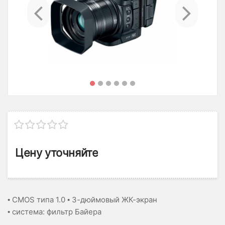
Previous
Ne
Цену уточняйте
• CMOS типа 1.0 • 3-дюймовый ЖК-экран
• cистема: фильтр Байера