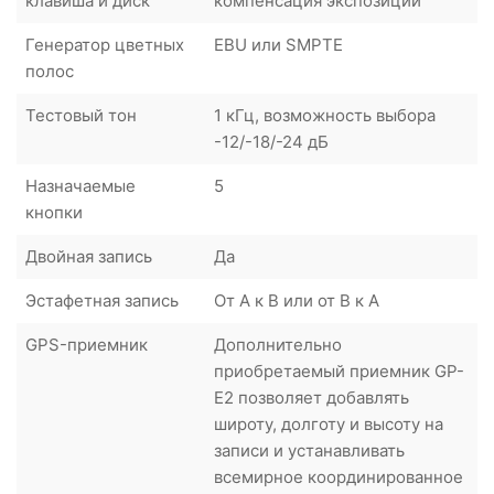
клавиша и диск
компенсация экспозиции
Генератор цветных
EBU или SMPTE
полос
Тестовый тон
1 кГц, возможность выбора
-12/-18/-24 дБ
Назначаемые
5
кнопки
Двойная запись
Да
Эстафетная запись
От A к B или от B к A
GPS-приемник
Дополнительно
приобретаемый приемник GP-
E2 позволяет добавлять
широту, долготу и высоту на
записи и устанавливать
всемирное координированное