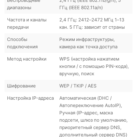
Беспроводные
2,4 ГГц (IEEE 802.11b/g/n), 5
диапазоны
ГГц (IEEE 802.11a/n)
Частота и каналы
2,4 ГГц: 2412–2472 МГц 1–13
передачи
кан. 5 ГГц: зависит от страны
Способы
Режим инфраструктуры,
подключения
камера как точка доступа
Метод настройки
WPS (настройка нажатием
кнопки / с помощью PIN-кода),
вручную, поиск
Шифрование
WEP / TKIP / AES
Настройка IP-адреса
Автоматическая (DHC /
Автопереключение AutoIP),
Ручная (IP-адрес, маска
подсети, шлюз по умолчанию,
приоритетный сервер DNS,
дополнительный сервер DNS)