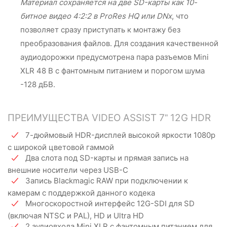
Материал сохраняется на две SD-карты как 10-
битное видео 4:2:2 в ProRes HQ или DNx
, что
позволяет сразу приступать к монтажу без
преобразования файлов. Для создания качественной
аудиодорожки предусмотрена пара разъемов Mini
XLR 48 В с фантомным питанием и порогом шума
-128 дБВ.
ПРЕИМУЩЕСТВА VIDEO ASSIST 7” 12G HDR
7-дюймовый HDR-дисплей высокой яркости 1080p
с широкой цветовой гаммой
Два слота под SD-карты и прямая запись на
внешние носители через USB-C
Запись Blackmagic RAW при подключении к
камерам с поддержкой данного кодека
Многоскоростной интерфейс 12G-SDI для SD
(включая NTSC и PAL), HD и Ultra HD
2 аудиовхода Mini XLR с фантомным питанием для