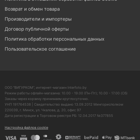
Возврат и обмен товара
Производители и импортеры
Договор публичной оферты
Политика обработки персональных данных
Пользовательское соглашение
ООО "ВИГУРКОМ", интернет-магазин Interfoto.by
Режим работы офлайн-магазина: 10.00 - 19.00 (Пн-Пт); 10.00 - 17.00 (Сб)
Заказы через корзину принимаем круглосуточно.
УНП 191764538 | Свидетельство выдано 13.09.2012 Мингорисполком
220039, г. Минск, ул. Чкалова, д. 20, офис 97
Дата регистрации в Торговом реестре РБ: 12.04.2017 №377855
Настройка файлов cookie