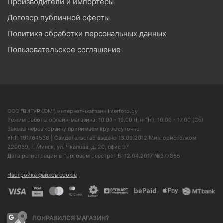
Производители и импортеры
Договор публичной оферты
Политика обработки персональных данных
Пользовательское соглашение
ООО "ВИГУРКОМ", интернет-магазин Interfoto.by
Режим работы офлайн-магазина: 10.00 - 19.00 (Пн-Пт); 10.00 - 17.00 (Сб)
Заказы через корзину принимаем круглосуточно.
УНП 191764538 | Свидетельство выдано 13.09.2012 Мингорисполком
220039, г. Минск, ул. Чкалова, д. 20, офис 97
Дата регистрации в Торговом реестре РБ: 12.04.2017 №377855
Настройка файлов cookie
ПОНРАВИЛСЯ МАГАЗИН?