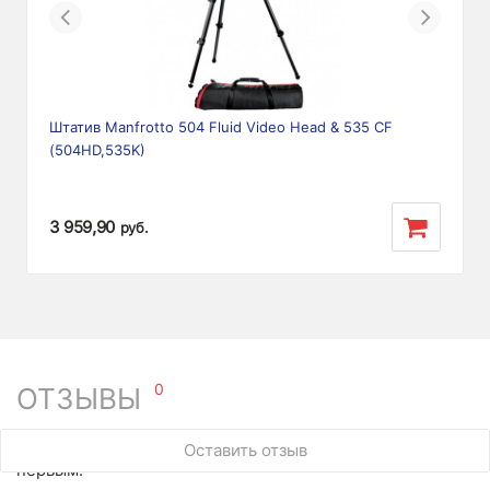
Previous
Next
Штатив Manfrotto 504 Fluid Video Head & 535 CF
(504HD,535K)
3 959,90
руб.
0
ОТЗЫВЫ
У этого товара нет ни одного отзыва. Вы можете стать
Оставить отзыв
первым.