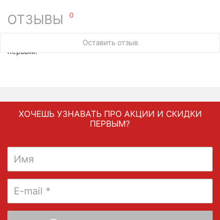
0
ОТЗЫВЫ
У этого товара нет ни одного отзыва. Вы можете стать
Оставить отзыв
первым.
ХОЧЕШЬ УЗНАВАТЬ ПРО АКЦИИ И СКИДКИ
ПЕРВЫМ?