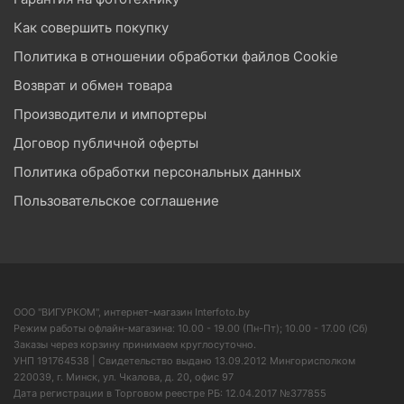
Как совершить покупку
Политика в отношении обработки файлов Cookie
Возврат и обмен товара
Производители и импортеры
Договор публичной оферты
Политика обработки персональных данных
Пользовательское соглашение
ООО "ВИГУРКОМ", интернет-магазин Interfoto.by
Режим работы офлайн-магазина: 10.00 - 19.00 (Пн-Пт); 10.00 - 17.00 (Сб)
Заказы через корзину принимаем круглосуточно.
УНП 191764538 | Свидетельство выдано 13.09.2012 Мингорисполком
220039, г. Минск, ул. Чкалова, д. 20, офис 97
Дата регистрации в Торговом реестре РБ: 12.04.2017 №377855