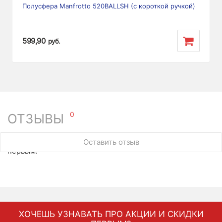
Полусфера Manfrotto 520BALLSH (с короткой ручкой)
599,90
руб.
0
ОТЗЫВЫ
У этого товара нет ни одного отзыва. Вы можете стать
Оставить отзыв
первым.
ХОЧЕШЬ УЗНАВАТЬ ПРО АКЦИИ И СКИДКИ