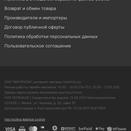
Возврат и обмен товара
Производители и импортеры
Договор публичной оферты
Политика обработки персональных данных
Пользовательское соглашение
ООО "ВИГУРКОМ", интернет-магазин Interfoto.by
Режим работы офлайн-магазина: 10.00 - 19.00 (Пн-Пт); 10.00 - 17.00 (Сб)
Заказы через корзину принимаем круглосуточно.
УНП 191764538 | Свидетельство выдано 13.09.2012 Мингорисполком
220039, г. Минск, ул. Чкалова, д. 20, офис 97
Дата регистрации в Торговом реестре РБ: 12.04.2017 №377855
Настройка файлов cookie