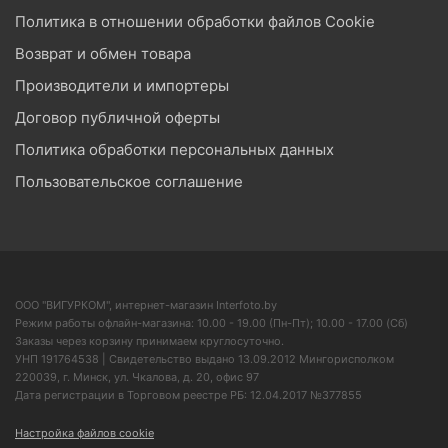
Политика в отношении обработки файлов Cookie
Возврат и обмен товара
Производители и импортеры
Договор публичной оферты
Политика обработки персональных данных
Пользовательское соглашение
ООО "ВИГУРКОМ", интернет-магазин Interfoto.by
Режим работы офлайн-магазина: 10.00 - 19.00 (Пн-Пт); 10.00 - 17.00 (Сб)
Заказы через корзину принимаем круглосуточно.
УНП 191764538 | Свидетельство выдано 13.09.2012 Мингорисполком
220039, г. Минск, ул. Чкалова, д. 20, офис 97
Дата регистрации в Торговом реестре РБ: 12.04.2017 №377855
Настройка файлов cookie