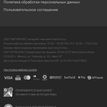
Политика обработки персональных данных
Пользовательское соглашение
ООО "ВИГУРКОМ", интернет-магазин Interfoto.by
Режим работы офлайн-магазина: 10.00 - 19.00 (Пн-Пт); 10.00 - 17.00 (Сб)
Заказы через корзину принимаем круглосуточно.
УНП 191764538 | Свидетельство выдано 13.09.2012 Мингорисполком
220039, г. Минск, ул. Чкалова, д. 20, офис 97
Дата регистрации в Торговом реестре РБ: 12.04.2017 №377855
Настройка файлов cookie
ПОНРАВИЛСЯ МАГАЗИН?
Оставьте отзыв на Google Maps