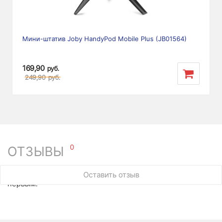
Мини-штатив Joby HandyPod Mobile Plus (JB01564)
169,90
руб.
249,90
руб.
0
ОТЗЫВЫ
У этого товара нет ни одного отзыва. Вы можете стать
Оставить отзыв
первым.