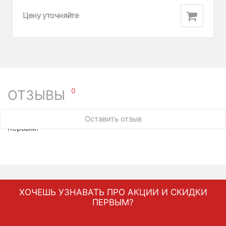
Цену уточняйте
0
ОТЗЫВЫ
У этого товара нет ни одного отзыва. Вы можете стать
Оставить отзыв
первым.
ХОЧЕШЬ УЗНАВАТЬ ПРО АКЦИИ И СКИДКИ
ПЕРВЫМ?