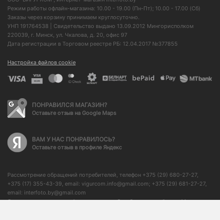
Режим работы офлайн-магазина: 10.00 - 19.00 (Пн-Пт); 10.00 - 17.00 (Сб)
Заказы через корзину принимаем круглосуточно.
УНП 191764538 | Свидетельство выдано 13.09.2012 Мингорисполком
220039, г. Минск, ул. Чкалова, д. 20, офис 97
Дата регистрации в Торговом реестре РБ: 12.04.2017 №377855
Настройка файлов cookie
ПОНРАВИЛСЯ МАГАЗИН?
Оставьте отзыв на Google Maps
ВАМ У НАС ПОНРАВИЛОСЬ?
Оставьте отзыв в профиле Яндекс
Рассмотрение обращений потребителей, телефон +375 (29) 680-27-27,
+375 (17) 355-43-39, email: vigurcom.info@gmail.com; +375 (29) 681-27-27,
email: interfoto.by@gmail.com
Отдел торговли и услуг Администрации Октябрьского района г. Минска: +
375 (17) 373-50-76, начальник отдела: + 375 (17) 350-59-21