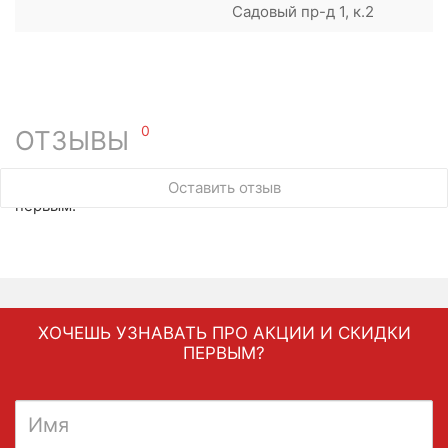
Садовый пр-д 1, к.2
0
ОТЗЫВЫ
У этого товара нет ни одного отзыва. Вы можете стать
Оставить отзыв
первым.
ХОЧЕШЬ УЗНАВАТЬ ПРО АКЦИИ И СКИДКИ
ПЕРВЫМ?