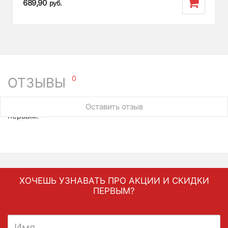
689,90
руб.
0
ОТЗЫВЫ
У этого товара нет ни одного отзыва. Вы можете стать
Оставить отзыв
первым.
ХОЧЕШЬ УЗНАВАТЬ ПРО АКЦИИ И СКИДКИ
ПЕРВЫМ?