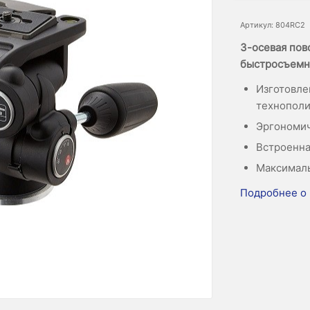
Артикул: 804RC2
3-осевая пов
быстросъемн
Изготовле
технопол
Эргономи
Встроенна
Максималь
Подробнее о 