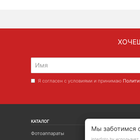
ХОЧЕШ
Я согласен с условиями и принимаю
Полити
КАТАЛОГ
Мы заботимся 
Фотоаппараты
Объект
interfoto.by используе