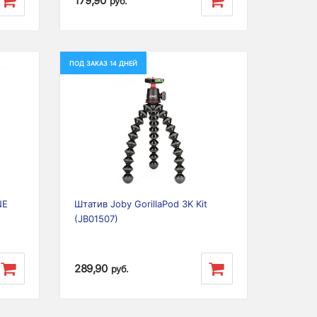
179,90
руб.
ПОД ЗАКАЗ 14 ДНЕЙ
Next
Previous
Next
NE
Штатив Joby GorillaPod 3K Kit
(JB01507)
289,90
руб.