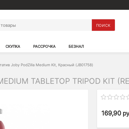
ПОИСК
СКУПКА
РАССРОЧКА
БЕЗНАЛ
татив Joby PodZilla Medium Kit, Красный (JB01758)
EDIUM TABLETOP TRIPOD KIT (R
169,90
ру