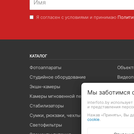
Я согласен с условиями и принимаю
Полити
КАТАЛОГ
Фотоаппараты
Объект
Студийное оборудование
Видеоп
Экшн-камеры
Вспышк
Мы заботимся 
Камеры мгновенной печати
Штатив
interfoto.by используе
Стабилизаторы
Микроф
и представления перс
Нажав «Принять», Вы да
Сумки, рюкзаки, чехлы
Карты 
cookie
.
Светофильтры
Оптиче