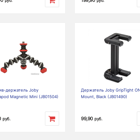
90
199,90
руб.
руб.
ious
Next
Previous
ив-держатель Joby
Держатель Joby GripTight O
lapod Magnetic Mini (JB01504)
Mount, Black (JB01490)
0
99,90
руб.
руб.