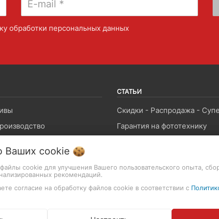
ку обработки персональных данных
СТАТЬИ
ивы
роизводство
Гарантия на фототехнику
и и лампы
Как совершить покупку
о Ваших
cookie
ы и крепления
т файлы cookie для улучшения Вашего пользовательского опыта, сбо
оны и звук
Возврат и обмен товара
онализированных рекомендаций.
ете согласие на обработку файлов cookie в соответствии с
Политик
памяти
Производители и импортер
ские приборы
Договор публичной оферты