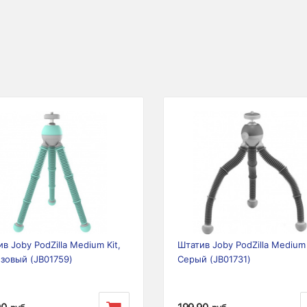
ious
Next
Previous
в Joby PodZilla Medium Kit,
Штатив Joby PodZilla Medium 
зовый (JB01759)
Серый (JB01731)