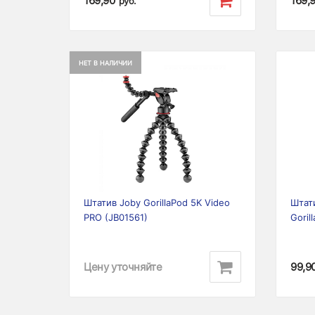
169,90
169,
руб.
НЕТ В НАЛИЧИИ
Previous
Next
Prev
Штатив Joby GorillaPod 5K Video
Штат
PRO (JB01561)
Goril
Цену уточняйте
99,9