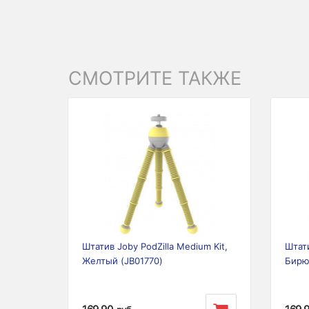
СМОТРИТЕ ТАКЖЕ
Previous
Next
Prev
Штатив Joby PodZilla Medium Kit,
Штати
Желтый (JB01770)
Бирю