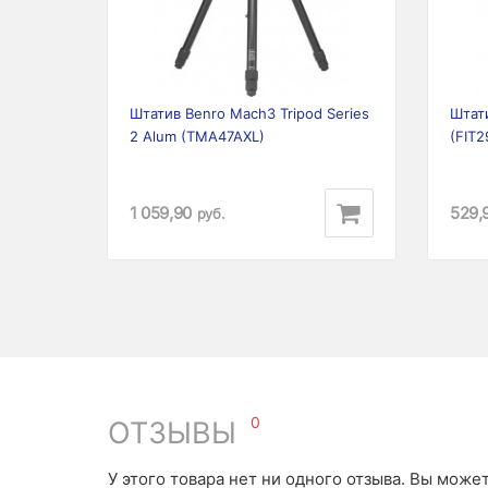
Previous
Next
Prev
Штатив Benro Mach3 Tripod Series
Штати
2 Alum (TMA47AXL)
(FIT2
1 059,90
529,
руб.
0
ОТЗЫВЫ
У этого товара нет ни одного отзыва. Вы може