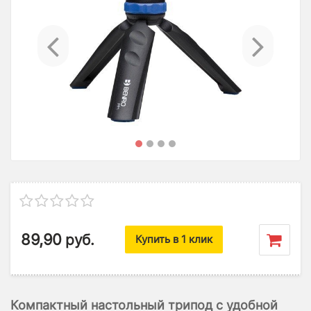
Previous
Ne
89,90
руб.
Купить в 1 клик
Компактный настольный трипод с удобной