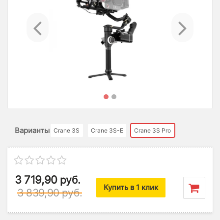
Previous
Ne
Варианты
Crane 3S
Crane 3S-E
Crane 3S Pro
3 719,90
руб.
Купить в 1 клик
3 839,90
руб.