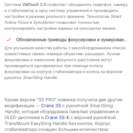
Система
ViaTouch 2.0
позволяет объединить смартфон, камеру
и стабилизатор в одну систему управления и производить
настройки в режиме реального времени. Технологии
Smart
Follow Focus
и
SyncMotion
позволяют полностью
контролировать настройки камеры на сенсорном экране.
Обновленные приводы фокусировки и зумирования
Для улучшения качества работы с кинооборудованием список
совместимых связок «камера-объектив» расширен. Ручная
фокусировка и изменение фокусного расстояния могут
производиться одновременно при помощи колеса
фокусировки на корпусе стабилизатора и колеса на верхней
рукоятке
SmartSling Handle
.
Кроме версии "3S PRO" новинка получила две другие
модификации —
Crane 3S
с рукояткой
SmartSling
Handle
, которая оборудована панелью управления и
OLED-дисплеем и
Crane 3S-E
с верхней рукояткой
TransMount EasySling Handle без кнопок. Корпус
стабилизатора оснащен большим количеством