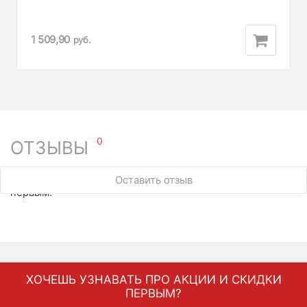
1 509,90
руб.
0
ОТЗЫВЫ
У этого товара нет ни одного отзыва. Вы можете стать
Оставить отзыв
первым.
ХОЧЕШЬ УЗНАВАТЬ ПРО АКЦИИ И СКИДКИ
ПЕРВЫМ?