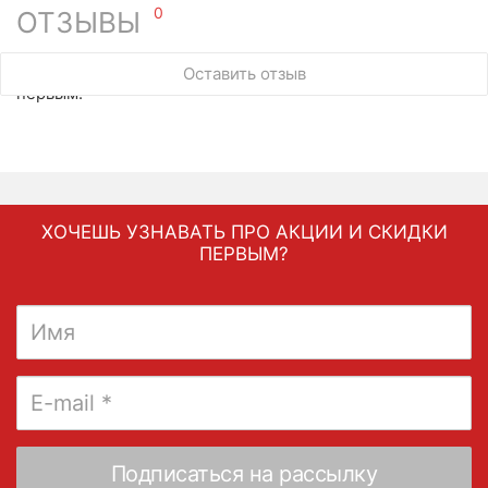
0
ОТЗЫВЫ
У этого товара нет ни одного отзыва. Вы можете стать
Оставить отзыв
первым.
ХОЧЕШЬ УЗНАВАТЬ ПРО АКЦИИ И СКИДКИ
ПЕРВЫМ?