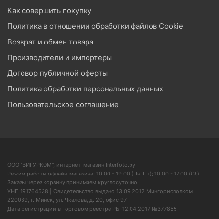
Как совершить покупку
Политика в отношении обработки файлов Cookie
Возврат и обмен товара
Производители и импортеры
Договор публичной оферты
Политика обработки персональных данных
Пользовательское соглашение
ООО "ВИГУРКОМ", интернет-магазин Interfoto.by
Режим работы офлайн-магазина: 10.00 - 19.00 (Пн-Пт); 10.00 - 17.00 (Сб)
Заказы через корзину принимаем круглосуточно.
УНП 191764538 | Свидетельство выдано 13.09.2012 Мингорисполком
220039, г. Минск, ул. Чкалова, д. 20, офис 97
Дата регистрации в Торговом реестре РБ: 12.04.2017 №377855