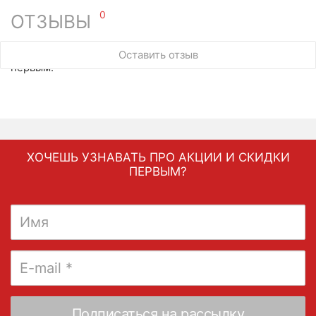
0
ОТЗЫВЫ
У этого товара нет ни одного отзыва. Вы можете стать
Оставить отзыв
первым.
ХОЧЕШЬ УЗНАВАТЬ ПРО АКЦИИ И СКИДКИ
ПЕРВЫМ?