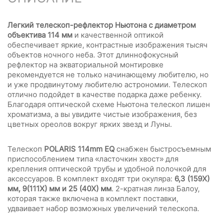
Легкий телескоп-рефлектор Ньютона с диаметром
объектива 114 мм
и качественной оптикой
обеспечивает яркие, контрастные изображения тысяч
объектов ночного неба. Этот длиннофокусный
рефлектор на экваториальной монтировке
рекомендуется не только начинающему любителю, но
и уже продвинутому любителю астрономии. Телескоп
отлично подойдет в качестве подарка даже ребенку.
Благодаря оптической схеме Ньютона телескоп лишен
хроматизма, а вы увидите чистые изображения, без
цветных ореолов вокруг ярких звезд и Луны.
Телескоп
POLARIS 114mm EQ
снабжен быстросъемным
приспособлением типа «ласточкин хвост» для
крепления оптической трубы и удобной полочкой для
аксессуаров. В комплект входят три окуляра:
6,3 (159Х)
мм, 9(111Х) мм и 25 (40Х) мм
. 2-кратная линза Балоу,
которая также включена в комплект поставки,
удваивает набор возможных увеличений телескопа.