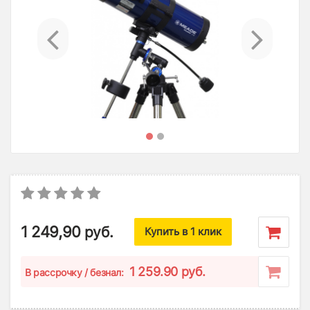
Previous
Ne
1 249,90
руб.
Купить в 1 клик
1 259.90 руб.
B рассрочку / безнал: