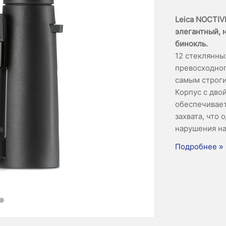
Leica NOCTIV
элегантный, 
бинокль.
12 стеклянны
превосходног
самым строг
Корпус с дво
обеспечивае
захвата, что
нарушения н
Подробнее »