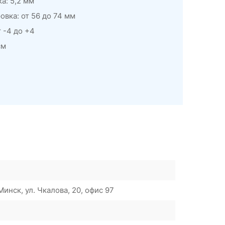
а: 5,2 мм
вка: от 56 до 74 мм
 -4 до +4
см
инск, ул. Чкалова, 20, офис 97