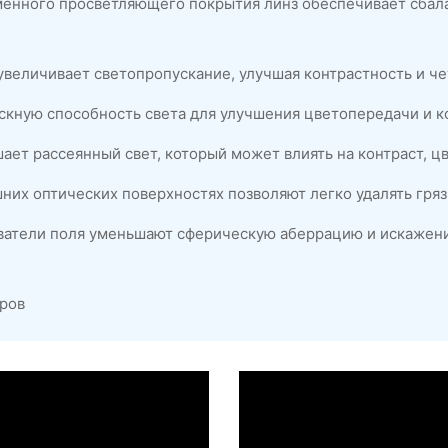
енного просветляющего покрытия линз обеспечивает сбал
величивает светопропускание, улучшая контрастность и че
скную способность света для улучшения цветопередачи и к
ет рассеянный свет, который может влиять на контраст, цв
них оптических поверхностях позволяют легко удалять гряз
ватели поля уменьшают сферическую аберрацию и искажени
тров