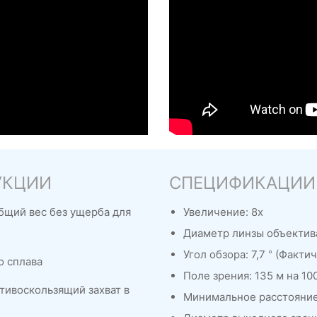
УКЦИИ
СПЕЦИФИКАЦИИ
бщий вес без ущерба для
Увеличение: 8x
Диаметр линзы объектив
Угол обзора: 7,7 ° (Факти
о сплава
Поле зрения: 135 м на 10
тивоскользящий захват в
Минимальное расстояние 