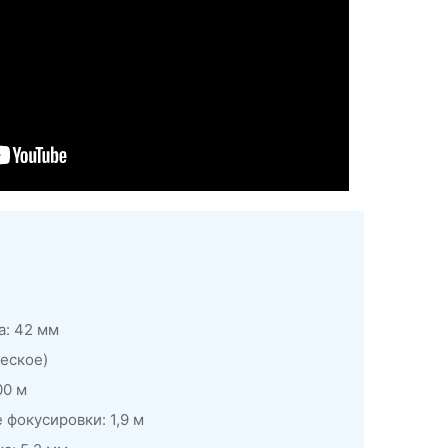
а: 42 мм
ческое)
00 м
фокусировки: 1,9 м