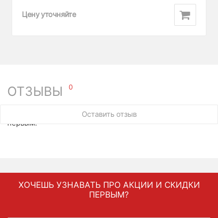
Цену уточняйте
0
ОТЗЫВЫ
У этого товара нет ни одного отзыва. Вы можете стать
Оставить отзыв
первым.
ХОЧЕШЬ УЗНАВАТЬ ПРО АКЦИИ И СКИДКИ
ПЕРВЫМ?