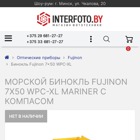
Шоу-рум: г. Минск, ул. Чкалова, 20
+375 29 681-27-27
+375 33 681-27-27
0
Оптические приборы
Fujinon
Бинокль Fujinon 7x50 WPC-XL
МОРСКОЙ БИНОКЛЬ FUJINON
7X50 WPC-XL MARINER С
КОМПАСОМ
НЕТ В НАЛИЧИИ