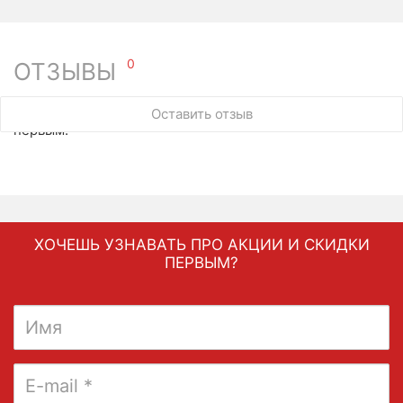
0
ОТЗЫВЫ
У этого товара нет ни одного отзыва. Вы можете стать
Оставить отзыв
первым.
ХОЧЕШЬ УЗНАВАТЬ ПРО АКЦИИ И СКИДКИ
ПЕРВЫМ?