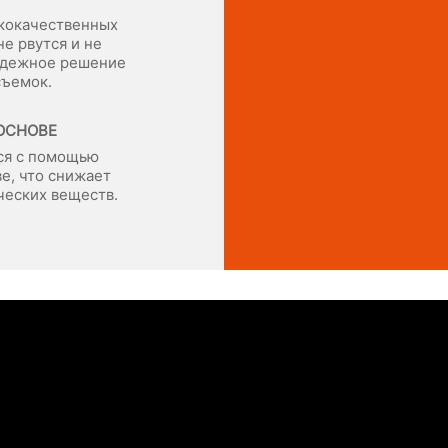
ококачественных
е рвутся и не
надежное решение
съемок.
ОСНОВЕ
ся с помощью
е, что снижает
ческих веществ.