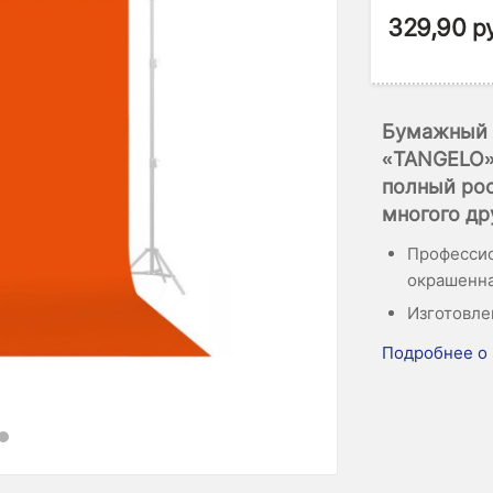
329,90
р
Бумажный 
«TANGELO» 
полный рос
многого др
Профессио
окрашенна
Изготовле
Подробнее о 