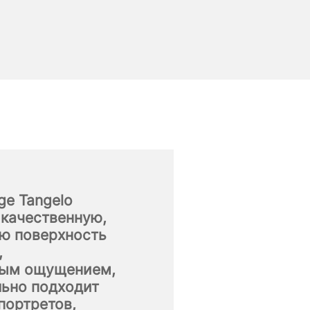
ge Tangelo
 качественную,
ю поверхность
,
тым ощущением,
льно подходит
портретов,