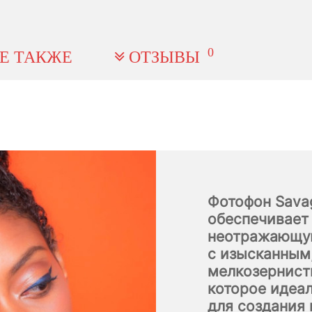
0
Е ТАКЖЕ
ОТЗЫВЫ
Фотофон Sava
обеспечивает
неотражающу
с изысканным
мелкозернис
которое идеа
для создания 