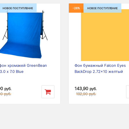
-26%
НОВОЕ ПОСТУПЛЕНИЕ
НОВОЕ ПОСТУПЛЕНИЕ
ious
Next
фон хромакей GreenBean
Фон бумажный Falcon Eyes
 3.0 х 7.0 Blue
BackDrop 2.72x10 желтый
90
143,90
руб.
руб.
90
руб.
192,90
руб.