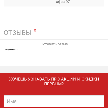
офис 97
0
ОТЗЫВЫ
У этого товара нет ни одного отзыва. Вы можете стать
Оставить отзыв
первым.
ХОЧЕШЬ УЗНАВАТЬ ПРО АКЦИИ И СКИДКИ
ПЕРВЫМ?