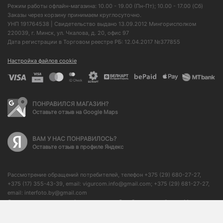
Режим работы офлайн-магазина: 10.00 - 19.00 (Пн-Пт); 10.00 - 17.00 (Сб)
Заказы через корзину принимаем круглосуточно.
УНП 191764538 | Свидетельство выдано 13.09.2012 Мингорисполком
220039, г. Минск, ул. Чкалова, д. 20, офис 97
Дата регистрации в Торговом реестре РБ: 12.04.2017 №377855
Настройка файлов cookie
ПОНРАВИЛСЯ МАГАЗИН?
Оставьте отзыв на Google Maps
ВАМ У НАС ПОНРАВИЛОСЬ?
Оставьте отзыв в профиле Яндекс
Рассмотрение обращений потребителей, телефон +375 (29) 680-27-27,
+375 (17) 355-43-39, email: vigurcom.info@gmail.com; +375 (29) 681-27-27,
email: interfoto.by@gmail.com
Отдел торговли и услуг Администрации Октябрьского района г. Минска: +
375 (17) 373-50-76, начальник отдела: + 375 (17) 350-59-21