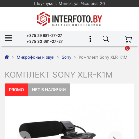
Шоу-рум: г. Минск, ул. Чкалова, 20
+375 29 681-27-27
+375 33 681-27-27
0
Микрофоны и звук
Sony
Комплект Sony XLR-K1M
КОМПЛЕКТ SONY XLR-K1M
PROMO
НЕТ В НАЛИЧИИ
Previous
Ne