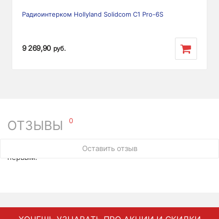
Радиоинтерком Hollyland Solidcom C1 Pro-6S
9 269,90
руб.
0
ОТЗЫВЫ
У этого товара нет ни одного отзыва. Вы можете стать
Оставить отзыв
первым.