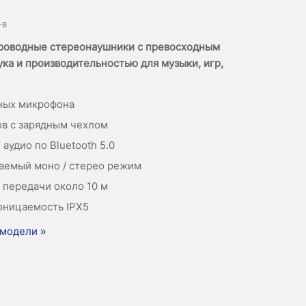
-B
роводные стереонаушники с превосходным
ука и производительностью для музыки, игр,
ных микрофона
ов с зарядным чехлом
аудио по Bluetooth 5.0
емый моно / стерео режим
 передачи около 10 м
ницаемость IPX5
модели »