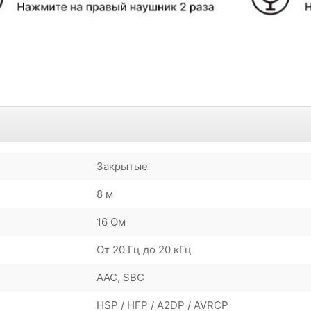
Закрытые
8 м
16 Ом
От 20 Гц до 20 кГц
AAC, SBC
HSP / HFP / A2DP / AVRCP