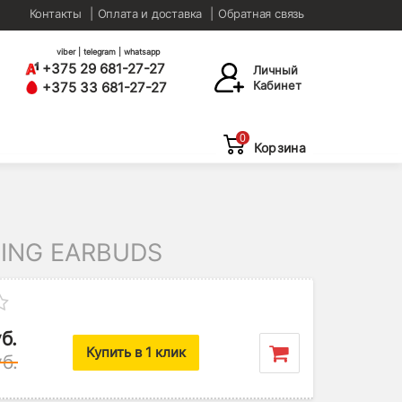
Контакты
Оплата и доставка
Обратная связь
viber | telegram | whatsapp
+375 29 681-27-27
Личный
Кабинет
+375 33 681-27-27
0
Корзина
ING EARBUDS
б.
Купить в 1 клик
б.