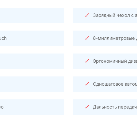
Зарядный чехол с 
uch
8-миллиметровые 
Эргономичный диза
Одношаговое авто
ео
Дальность передач