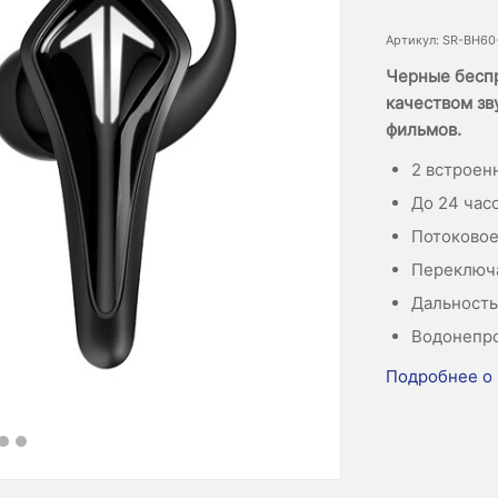
Артикул: SR-BH60
Черные бесп
качеством зв
фильмов.
2 встроен
До 24 час
Потоковое 
Переключа
Дальность
Водонепро
Подробнее о 