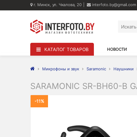
г. Минск, ул. Чкалова, 20
interfoto.by@gmail.com
КАТАЛОГ ТОВАРОВ
НОВОСТИ
Микрофоны и звук
Saramonic
Наушники
SARAMONIC SR-BH60-B G
-11%