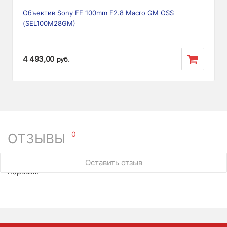
Объектив Sony FE 100mm F2.8 Macro GM OSS
(SEL100M28GM)
4 493,00
руб.
0
ОТЗЫВЫ
У этого товара нет ни одного отзыва. Вы можете стать
Оставить отзыв
первым.