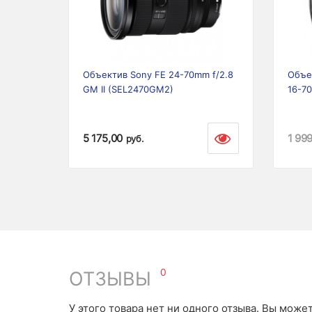
Previous
Next
Prev
Объектив Sony FE 24-70mm f/2.8
Объек
GM II (SEL2470GM2)
16-7
5 175,00
1 99
руб.
0
ОТЗЫВЫ
У этого товара нет ни одного отзыва. Вы може