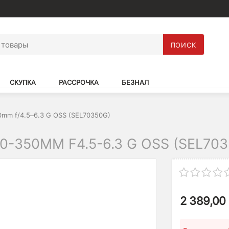
ПОИСК
СКУПКА
РАССРОЧКА
БЕЗНАЛ
0mm f/4.5–6.3 G OSS (SEL70350G)
-350MM F4.5-6.3 G OSS (SEL703
2 389,00