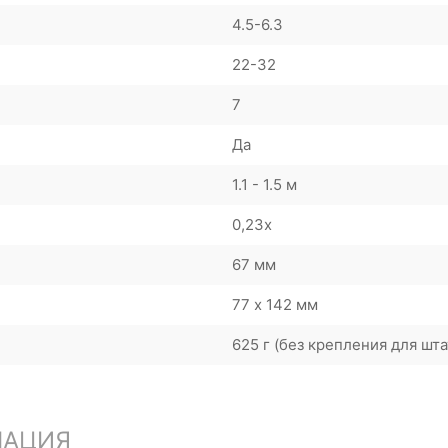
4.5-6.3
22-32
7
Да
1.1 - 1.5 м
0,23x
67 мм
77 х 142 мм
625 г (без крепления для шта
МАЦИЯ