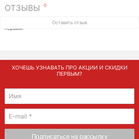
0
ОТЗЫВЫ
У этого товара нет ни одного отзыва. Вы можете стать
Оставить отзыв
первым.
ХОЧЕШЬ УЗНАВАТЬ ПРО АКЦИИ И СКИДКИ
ПЕРВЫМ?