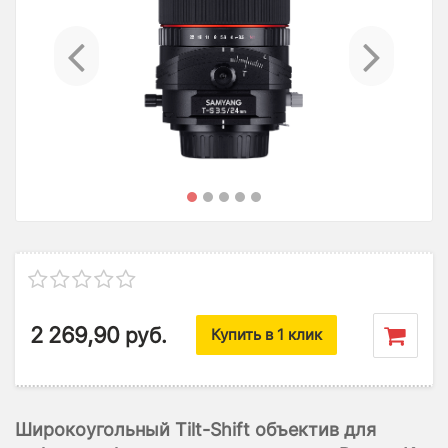
Previous
Ne
2 269,90
руб.
Купить в 1 клик
Широкоугольный Tilt-Shift объектив для