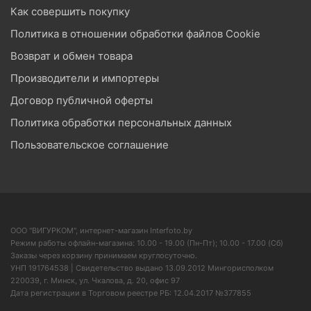
Как совершить покупку
Политика в отношении обработки файлов Cookie
Возврат и обмен товара
Производители и импортеры
Договор публичной оферты
Политика обработки персональных данных
Пользовательское соглашение
ООО "ВИГУРКОМ", интернет-магазин Interfoto.by
Режим работы офлайн-магазина: 10.00 - 19.00 (Пн-Пт); 10.00 - 17.00 (Сб)
Заказы через корзину принимаем круглосуточно.
УНП 191764538 | Свидетельство выдано 13.09.2012 Мингорисполком
220039, г. Минск, ул. Чкалова, д. 20, офис 97
Дата регистрации в Торговом реестре РБ: 12.04.2017 №377855