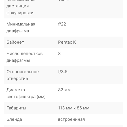
дистанция
фокусировки
Минимальная
f/22
диафрагма
Байонет
Pentax K
Число лепестков
8
диафрагмы
Относительное
f/3.5
отверстие
Диаметр
82 мм
светофильтра (мм)
Габариты
113 мм x 86 мм
Бленда
встроеннная