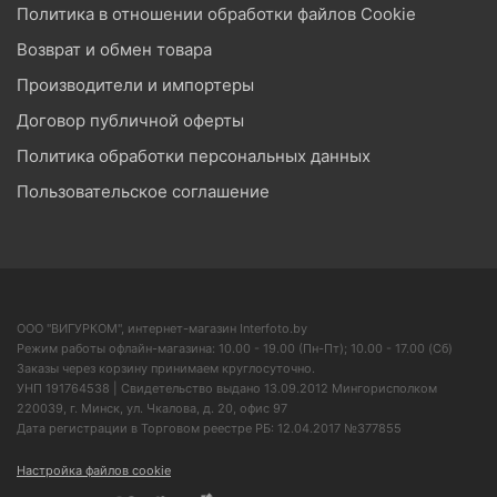
Политика в отношении обработки файлов Cookie
Возврат и обмен товара
Производители и импортеры
Договор публичной оферты
Политика обработки персональных данных
Пользовательское соглашение
ООО "ВИГУРКОМ", интернет-магазин Interfoto.by
Режим работы офлайн-магазина: 10.00 - 19.00 (Пн-Пт); 10.00 - 17.00 (Сб)
Заказы через корзину принимаем круглосуточно.
УНП 191764538 | Свидетельство выдано 13.09.2012 Мингорисполком
220039, г. Минск, ул. Чкалова, д. 20, офис 97
Дата регистрации в Торговом реестре РБ: 12.04.2017 №377855
Настройка файлов cookie