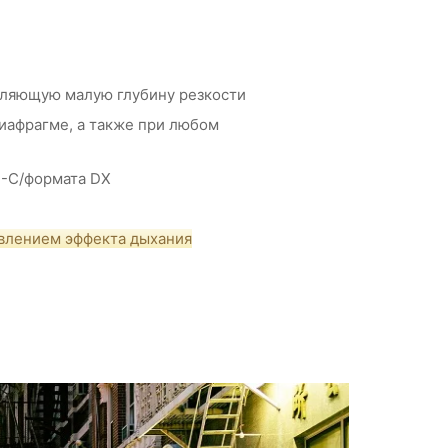
тляющую малую глубину резкости
диафрагме, а также при любом
S-C/формата DX
авлением эффекта дыхания