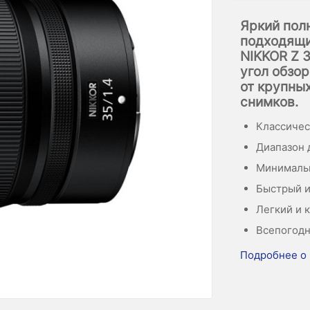
Яркий пол
подходящи
NIKKOR Z 
угол обзор
от крупны
снимков.
Классичес
Диапазон д
Минимальн
Быстрый и
Легкий и к
Всепогодн
Подробнее о 