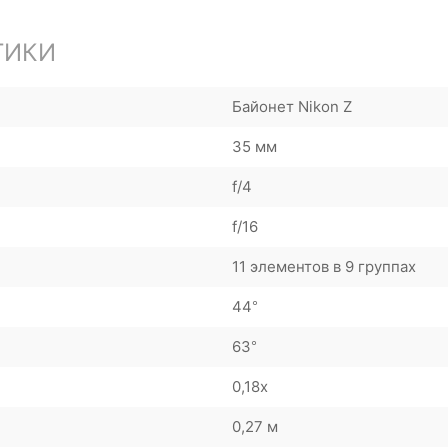
ТИКИ
Байонет Nikon Z
35 мм
f/4
f/16
11 элементов в 9 группах
44°
63°
0,18х
0,27 м