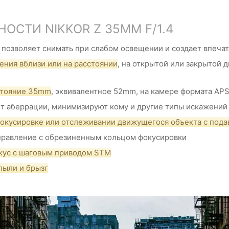
СТИ NIKKOR Z 35MM F/1.4
позволяет снимать при слабом освещении и создает впеча
ения вблизи или на расстоянии
, на открытой или закрытой 
стояние 35mm
, эквивалентное 52mm, на камере формата AP
 аберрации, минимизируют кому и другие типы искажений
фокусировке или отслеживании движущегося объекта с под
правление с обрезиненным кольцом фокусировки
кус с шаговым приводом STM
пыли и брызг