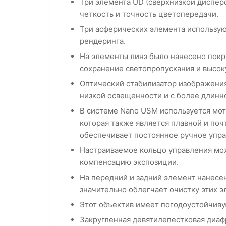
Три элемента UD (сверхнизкой диспер
четкость и точность цветопередачи.
Три асферических элемента использую
рендеринга.
На элементы линз было нанесено покр
сохранение светопропускания и высок
Оптический стабилизатор изображения
низкой освещенности и с более длинн
В системе Nano USM используется мот
которая также является плавной и поч
обеспечивает постоянное ручное упра
Настраиваемое кольцо управления мож
компенсацию экспозиции.
На передний и задний элемент нанесен
значительно облегчает очистку этих э
Этот объектив имеет погодоустойчивую
Закругленная девятилепестковая диаф