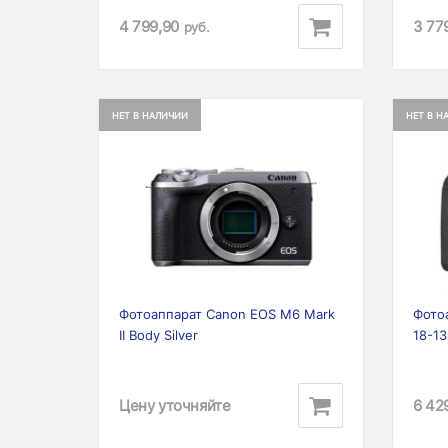
4 799,90
3 77
руб.
НЕТ В НАЛИЧИИ
НЕТ В Н
Previous
Next
Prev
Фотоаппарат Canon EOS M6 Mark
Фото
II Body Silver
18-1
Цену уточняйте
6 42