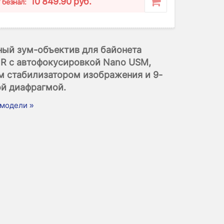
10 849.90 руб.
/ безнал:
ный зум-объектив для байонета
R с автофокусировкой Nano USM,
м стабилизатором изображения и 9-
ой диафрагмой.
модели »