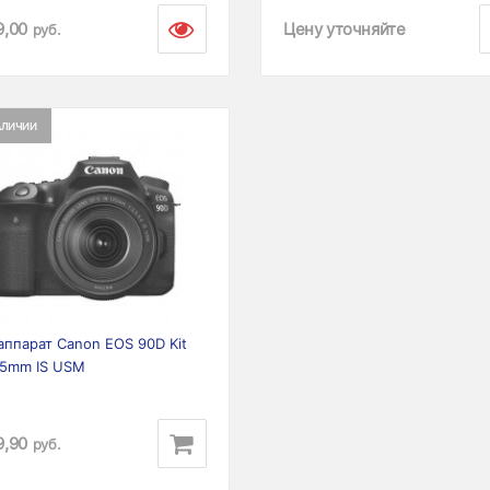
9,00
Цену уточняйте
руб.
АЛИЧИИ
ious
Next
аппарат Canon EOS 90D Kit
35mm IS USM
9,90
руб.