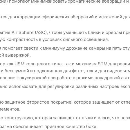
сии) помогают минимизировать хроматические аберрации и
тся для коррекции сферических аберраций и искажений дл
ытие Air Sphere (ASC), чтобы уменьшить блики и ореолы п
ую контрастность в условиях сильного освещения.
 помогает свести к минимуму дрожание камеры на пять ступ
ой выдержкой.
ор как USM кольцевого типа, так и механизм STM для реали
ти бесшумной и подходит как для фото-, так и для видеосъе
вление фокусировкой при работе в режиме покадровой авт
но использовать для регулировки различных настроек экспо
о защитное фтористое покрытие, которое защищает от отпе
лементов.
 конструкцию, которая защищает от пыли и влаги, что позв
рагма обеспечивает приятное качество боке.