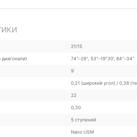
ТИКИ
21/15
о диагонали)
74°–29°, 53°–19°30', 84°–34°
9
0,21 (широкий угол) / 0,38 (т
22
0,30
5 ступеней
Nano USM