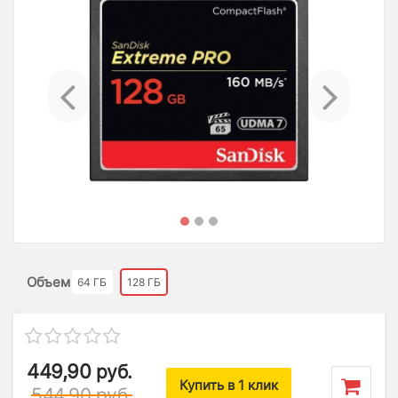
Previous
Ne
Объем
64 ГБ
128 ГБ
449,90
руб.
Купить в 1 клик
544,90
руб.