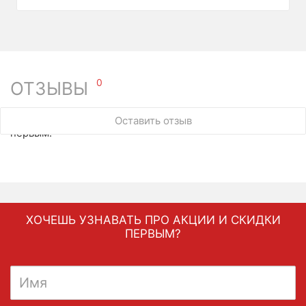
0
ОТЗЫВЫ
У этого товара нет ни одного отзыва. Вы можете стать
Оставить отзыв
первым.
ХОЧЕШЬ УЗНАВАТЬ ПРО АКЦИИ И СКИДКИ
ПЕРВЫМ?