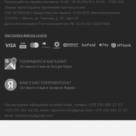
Режим работы офлайн-магазина: 10.00 - 19.00 (Пн-Пт); 10.00 - 17.00 (Сб)
Заказы через корзину принимаем круглосуточно.
УНП 191764538 | Свидетельство выдано 13.09.2012 Мингорисполком
220039, г. Минск, ул. Чкалова, д. 20, офис 97
Дата регистрации в Торговом реестре РБ: 12.04.2017 №377855
Настройка файлов cookie
ПОНРАВИЛСЯ МАГАЗИН?
Оставьте отзыв на Google Maps
ВАМ У НАС ПОНРАВИЛОСЬ?
Оставьте отзыв в профиле Яндекс
Рассмотрение обращений потребителей, телефон +375 (29) 680-27-27,
+375 (17) 355-43-39, email: vigurcom.info@gmail.com; +375 (29) 681-27-27,
email: interfoto.by@gmail.com
Отдел торговли и услуг Администрации Октябрьского района г. Минска: +
375 (17) 373-50-76, начальник отдела: + 375 (17) 350-59-21