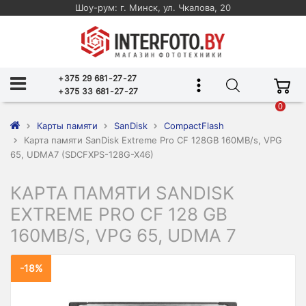
Шоу-рум: г. Минск, ул. Чкалова, 20
+375 29 681-27-27
+375 33 681-27-27
0
Карты памяти
SanDisk
CompactFlash
Карта памяти SanDisk Extreme Pro CF 128GB 160MB/s, VPG
65, UDMA7 (SDCFXPS-128G-X46)
КАРТА ПАМЯТИ SANDISK
EXTREME PRO CF 128 GB
160MB/S, VPG 65, UDMA 7
-18%