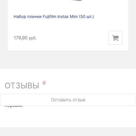
Набор пленки Fujifilm Instax Mini (50 шт.)
179,90
руб.
0
ОТЗЫВЫ
У этого товара нет ни одного отзыва. Вы можете стать
Оставить отзыв
первым.